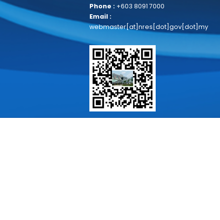
HUBUNGI KAMI
Kementerian Sumber Asli dan
Kelestarian Alam
Block F11, Kompleks F
Lebuh Perdana Timur, Presint 1
62000 Putrajaya, Malaysia
Phone :
+603 8091 7000
Email :
webmaster[at]nres[dot]gov[dot