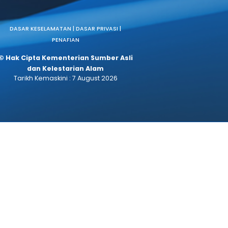
(SPRM)
ara
DASAR KESELAMATAN |
DASAR PRIVASI |
PENAFIAN
© Hak Cipta Kementerian Sumber Asli
dan Kelestarian Alam
Tarikh Kemaskini :
7 August 2026