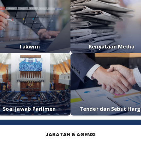
Takwim
Kenyata