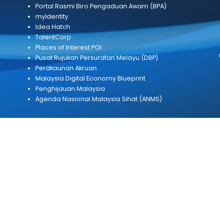
PAUTAN BERKAITAN
Portal Rasmi Kerajaan Malaysia (MyGov)
Jabatan Digital Negara (JDN)
Suruhanjaya Pencegahan Rasuah Malaysia 
Portal Rasmi Pejabat Ketua Setiausaha Neg
(KSN)
Portal Rasmi Biro Pengaduan Awam (BPA)
myIdentity
]my
Idea Hatch
TalentCorp
Places of Interest POI
Pusat Rujukan Persuratan Melayu (DBP)
Perakaunan Akruan
Malaysia Digital Economy Blueprint
Penghijauan Malaysia
Agenda Nasional Malaysia Sihat (ANMS)