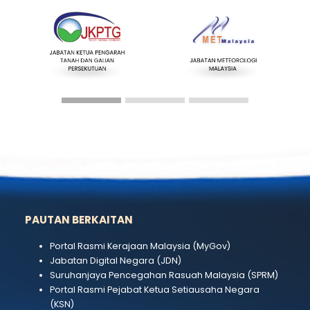
Soal Jawab Parlimen
Tender dan 
JABATAN & AGENSI