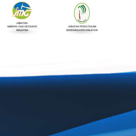
Statistik Perkhidmatan Atas
Sebut Harga
Talian