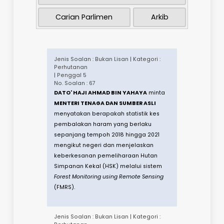
Rang Undang-Undang (RUU)
Carian Parlimen
Arkib
Jenis Soalan : Bukan Lisan | Kategori :
Perhutanan
| Penggal 5
No. Soalan : 67
DATO' HAJI AHMAD BIN YAHAYA
minta
MENTERI TENAGA DAN SUMBER ASLI
menyatakan berapakah statistik kes
pembalakan haram yang berlaku
sepanjang tempoh 2018 hingga 2021
mengikut negeri dan menjelaskan
keberkesanan pemeliharaan Hutan
Simpanan Kekal (HSK) melalui sistem
Forest Monitoring using Remote Sensing