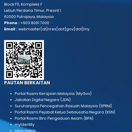
Aduan dan Maklum Balas
Soal Jawab Parlimen
Tender dan Sebut Harga
Statistik Perkhidmatan Atas Tali
JABATAN & AGENSI