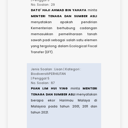
Jenis Soalan : Lisan | Kategori : Tanah
| Penggal 5
No. Soalan : 1
PUAN HAJAH NURIDAH BINTI MOHD
SALLEH
minta
MENTERI TENAGA DAN
SUMBER ASLI
menyatakan status
penambahan perjawatan Pegawai Unit
Pengurusan Pusaka Kecil dalam usaha
menyelesaikan isu lambakan kes
pusaka yang sudah lama tertangguh di
negara ini. ​
Jenis Soalan : Lisan | Kategori :
PerhutananBiodiversiti
| Penggal 5
No. Soalan : 29
DATO' HAJI AHMAD BIN YAHAYA
minta
MENTERI TENAGA DAN SUMBER ASLI
menyatakan apakah pendirian