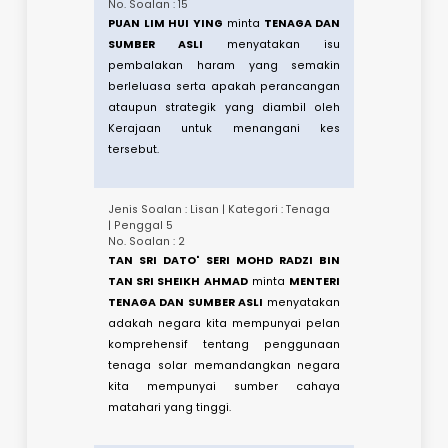
Sustainability Achieved Via Eenergy
Efficiency
(SAVE) 3.0 sepanjang
program ini dijalankan.​​
Jenis Soalan : Lisan | Kategori :
Perhutanan
| Penggal 5
No. Soalan : 15
PUAN LIM HUI YING
minta
TENAGA DAN
SUMBER ASLI
menyatakan isu
pembalakan haram yang semakin
berleluasa serta apakah perancangan
ataupun strategik yang diambil oleh
Kerajaan untuk menangani kes
tersebut.​
Jenis Soalan : Lisan | Kategori : Tenaga