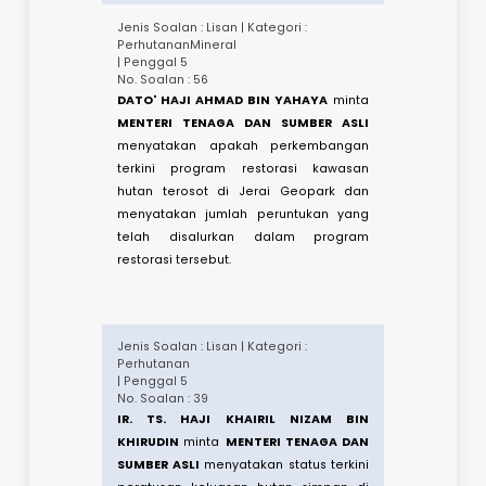
Kementerian berhubung cadangan
memasukkan pemeliharaan tanah
sawah padi sebagai salah satu elemen
yang tergolong dalam Ecological Fiscal
Transfer (EFT).​
Jenis Soalan : Lisan | Kategori :
BiodiversitiPERHILITAN
| Penggal 5
No. Soalan : 87
PUAN
LIM HUI YING
minta
MENTERI
TENAGA DAN SUMBER ASLI
menyatakan
berapa ekor Harimau Malaya di
Malaysia pada tahun 2001, 2011 dan
tahun 2021.​
Jenis Soalan : Lisan | Kategori :
PerhutananMineral