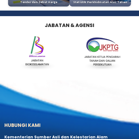
Malaya di Malaysia tidak pupus.​
Penerbitan
Takwim
Kenyataan Media
e-Perkhidmatan