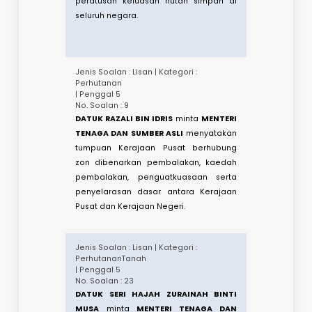
| Penggal 5
No. Soalan : 56
DATO' HAJI AHMAD BIN YAHAYA
minta
MENTERI TENAGA DAN SUMBER ASLI
menyatakan apakah perkembangan
terkini program restorasi kawasan
hutan terosot di Jerai Geopark dan
menyatakan jumlah peruntukan yang
telah disalurkan dalam program
restorasi tersebut.​
Jenis Soalan : Lisan | Kategori :
Perhutanan
| Penggal 5
No. Soalan : 39
IR. TS. HAJI KHAIRIL NIZAM BIN
KHIRUDIN
minta
MENTERI TENAGA DAN
SUMBER ASLI
menyatakan status terkini