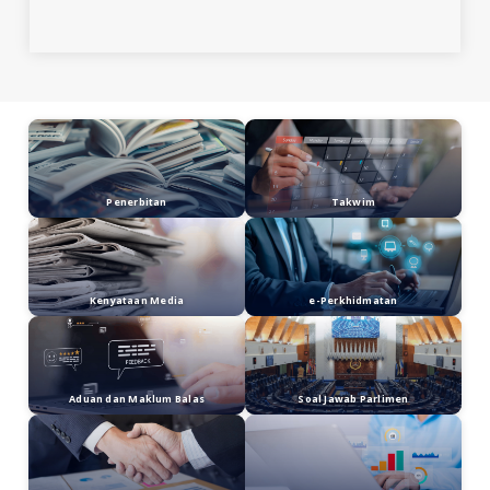
No. Soalan : 23
DATUK SERI HAJAH ZURAINAH BINTI
MUSA
minta
MENTERI TENAGA DAN
SUMBER ASLI
menyatakan sejauh
manakah kerjasama dan langkah
koordinasi yang dilaksanakan di
peringkat persekutuan dan negeri
dalam memantau aktiviti pembalakan
dan penjualan tanah hutan secara
haram di Malaysia. Perkara ini penting
demi menjaga dan melestarikan hutan
Malaysia.​
Jenis Soalan : Lisan | Kategori :
BiodiversitiPERHILITAN
| Penggal 5
No. Soalan : 7
PUAN LIM HUI YING
minta
MENTERI
TENAGA DAN SUMBER ASLI
menyatakan
langkah untuk memastikan Harimau