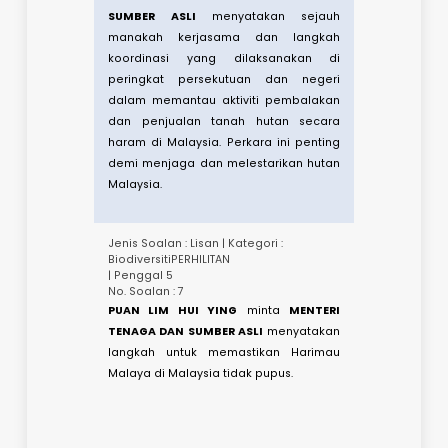
peratusan keluasan hutan simpan di
seluruh negara.​
Jenis Soalan : Lisan | Kategori :
Perhutanan
| Penggal 5
No. Soalan : 9
DATUK RAZALI BIN IDRIS
minta
MENTERI
TENAGA DAN SUMBER ASLI
menyatakan
tumpuan Kerajaan Pusat berhubung
zon dibenarkan pembalakan, kaedah
pembalakan, penguatkuasaan serta
penyelarasan dasar antara Kerajaan
Pusat dan Kerajaan Negeri.​
Jenis Soalan : Lisan | Kategori :
PerhutananTanah
| Penggal 5