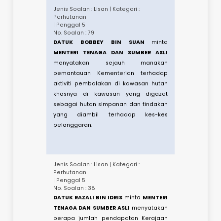
| Penggal 5
No. Soalan : 2
TAN SRI DATO' SERI MOHD RADZI BIN
TAN SRI SHEIKH AHMAD
minta
MENTERI
TENAGA DAN SUMBER ASLI
menyatakan
adakah negara kita mempunyai pelan
komprehensif tentang penggunaan
tenaga solar memandangkan negara
kita mempunyai sumber cahaya
matahari yang tinggi. ​
Jenis Soalan : Lisan | Kategori :
Perhutanan
| Penggal 5
No. Soalan : 79
DATUK BOBBEY BIN SUAN
minta
MENTERI TENAGA DAN SUMBER ASLI
menyatakan sejauh manakah
pemantauan Kementerian terhadap
aktiviti pembalakan di kawasan hutan