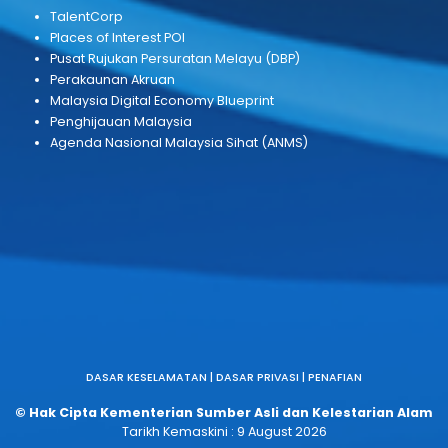
HUBUNGI KAMI
Kementerian Sumber Asli dan Kelestarian Alam
Block F11, Kompleks F
Lebuh Perdana Timur, Presint 1
62000 Putrajaya, Malaysia
Phone :
+603 8091 7000
Email :
webmaster[at]nres[dot]gov[dot]my