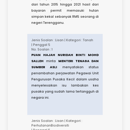
khasnya di kawasan yang digazet
sebagai hutan simpanan dan tindakan
yang diambil terhadap kes-kes
pelanggaran.​
Jenis Soalan : Lisan | Kategori :
Perhutanan
| Penggal 5
No. Soalan : 38
DATUK RAZALI BIN IDRIS
minta
MENTERI
TENAGA DAN SUMBER ASLI
menyatakan
berapa jumlah pendapatan Kerajaan
dari tahun 2015 hingga 2021 hasil dari
bayaran permit memasuki hutan
simpan kekal sebanyak RM5 seorang di
negeri Terengganu.​​