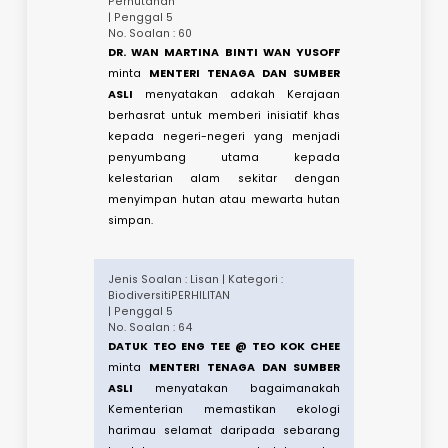
(FMRS).​
Jenis Soalan : Bukan Lisan | Kategori :
Perhutanan
| Penggal 5
No. Soalan : 60
DR. WAN MARTINA BINTI WAN YUSOFF
minta
MENTERI TEN​
AGA DAN SUMBER
ASLI
menyatakan adakah Kerajaan
berhasrat untuk memberi inisiatif khas
kepada negeri-negeri yang menjadi
penyumbang utama kepada
kelestarian alam sekitar dengan
menyimpan hutan atau mewarta hutan
simpan.​
Jenis Soalan : Lisan | Kategori :
BiodiversitiPERHILITAN
| Penggal 5