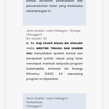
No. Soalan : 64
DATUK TEO ENG TEE @ TEO KOK CHEE
minta
MENTERI TENAGA DAN SUMBER
ASLI
menyatakan bagaimanakah
Kementerian memastikan ekologi
harimau selamat daripada sebarang
bentuk ancaman pembalakan dan
pencerobohan hutan yang berleluasa
kebelakangan ini.​
Jenis Soalan : Lisan | Kategori : Tenaga
| Penggal 5
No. Soalan : 53
Ir. Ts. Haji Khairil Nizam Bin Khirudin
minta
MENTERI TENAGA DAN SUMBER
ASLI
menyatakan apakah bentuk dan
berapakah jumlah rakyat yang telah
mendapat manfaat daripada program