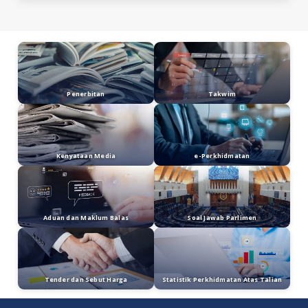
STRATEGIK DAN
RANTAIAN BEKALAN
MINERAL KRITIKAL
RANTAU ASEAN
18/06/2026
KM - MESYUARAT
MBN KE-4
BERSETUJU
MENGUKUHKAN
PEMULIHARAAN
HABITAT DAN
SPESIES TERANCAM
1 - 15