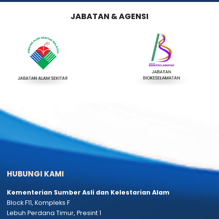
Penerbitan
Takwim
Kenyataan Media
e-Perkhidmatan
Aduan dan Maklum Balas
Soal Jawab Parlimen
Tender dan Sebut Harga
Statistik Perkhidmatan Atas Tali
JABATAN & AGENSI