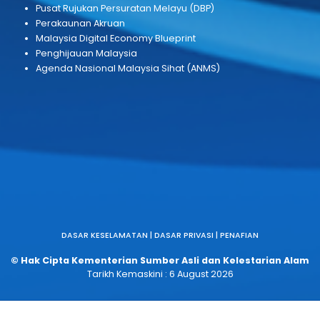
62000 Putrajaya, Malaysia
Phone :
+603 8091 7000
Email :
webmaster[at]nres[dot]gov[dot]my
PAUTAN BERKAITAN
Portal Rasmi Kerajaan Malaysia (MyGov)
Jabatan Digital Negara (JDN)
Suruhanjaya Pencegahan Rasuah Malaysia (SPRM)
Portal Rasmi Pejabat Ketua Setiausaha Negara (KSN)
Portal Rasmi Biro Pengaduan Awam (BPA)
myIdentity
Idea Hatch