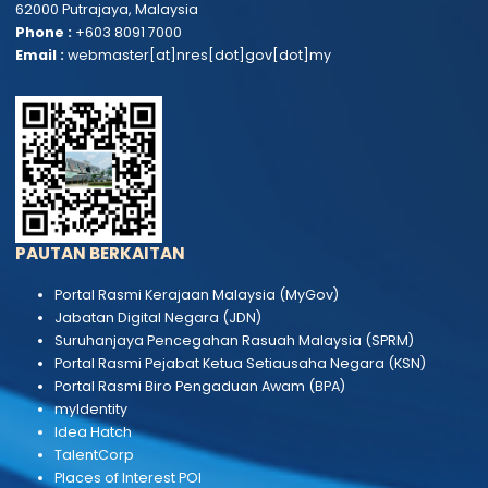
HUBUNGI KAMI
Kementerian Sumber Asli dan Kelestarian Alam
Block F11, Kompleks F
Lebuh Perdana Timur, Presint 1