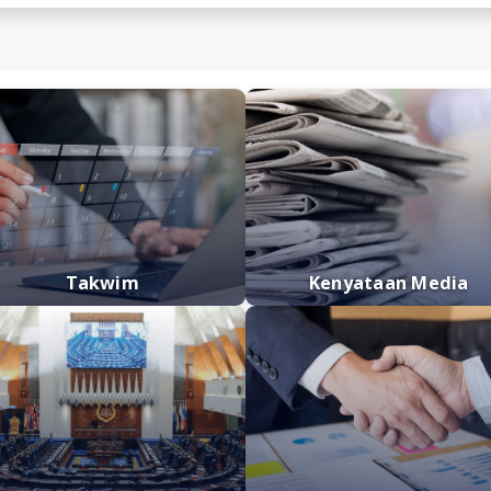
Takwim
Kenyata