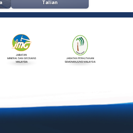
Statistik Perkhidmatan Atas
Sebut Harga
Talian