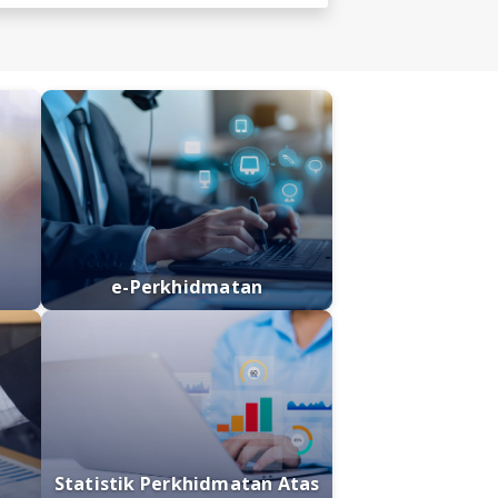
an Media
e-Perkhidmatan