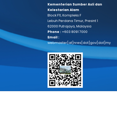
HUBUNGI KAMI
Kementerian Sumber Asli dan
Kelestarian Alam
Block F11, Kompleks F
Lebuh Perdana Timur, Presint 1
62000 Putrajaya, Malaysia
Phone :
+603 8091 7000
Email :
webmaster[at]nres[dot]gov[dot