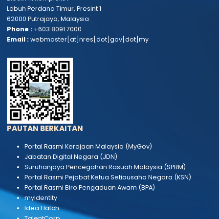
HUBUNGI KAMI
Kementerian Sumber Asli dan Kelestarian Alam
Block F11, Kompleks F
Lebuh Perdana Timur, Presint 1
62000 Putrajaya, Malaysia
Phone :
+603 8091 7000
Email :
webmaster[at]nres[dot]gov[dot]my