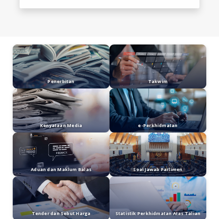
Penerbitan
Takwim
Kenyataan Media
e-Perkhidmatan