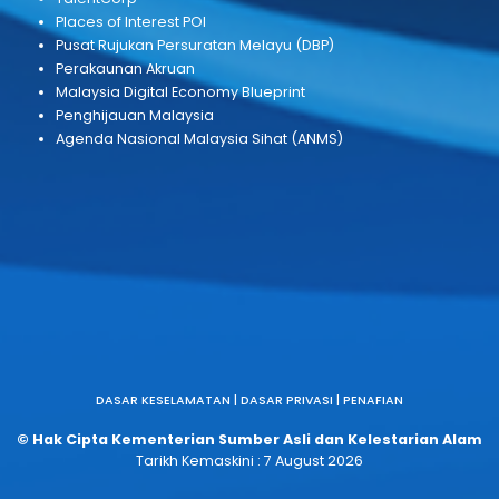
PAUTAN BERKAITAN
Portal Rasmi Kerajaan Malaysia (MyGov)
Jabatan Digital Negara (JDN)
Suruhanjaya Pencegahan Rasuah Malaysia (SPRM)
Portal Rasmi Pejabat Ketua Setiausaha Negara (KSN)
Portal Rasmi Biro Pengaduan Awam (BPA)
myIdentity
Idea Hatch
TalentCorp
Places of Interest POI
Pusat Rujukan Persuratan Melayu (DBP)
Perakaunan Akruan
Malaysia Digital Economy Blueprint
Penghijauan Malaysia
Agenda Nasional Malaysia Sihat (ANMS)