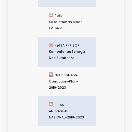
Malaysia-Digital-
Economy-Blueprint
Pelan Strategik
Pendigitalan KeTSA
2021-2025
Polisi
Keselamatan Siber
KeTSA v21
Polisi
Keselamatan Siber
KeTSA v13