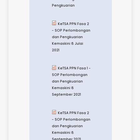
Clay Rare Earths
Industry in Malaysia
Infographic -
Business Model for
the Development of
Ion-Adsorption Clay
Rare Earths Industry
in Malaysia
PROSEDUR
OPERASI STANDARD
(SOP) AKTIVITI
PERLOMBONGAN
UNSUR NADIR BUMI
BUKAN RADIOAKTIF
(NR-REE) DI NEGERI
PERAK