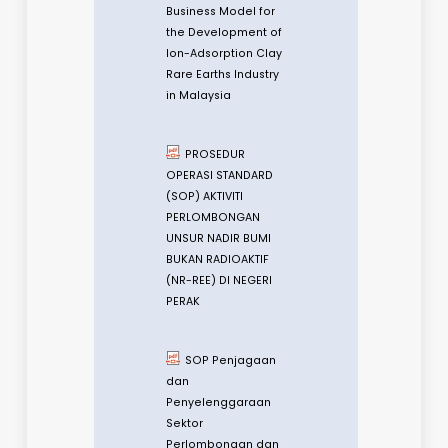
NRE Versi 10
Garis Panduan
Penganugerahan
dan Pengiktirafan
Garis Panduan
Tadbir Urus ICT NRE -
v22
MINERAL & GEOSAINS
Business Model
for the Development
of Ion-Adsorption