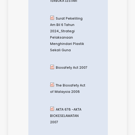
Dasar Perhutanan
Negara
Liability and
Redress
Biodiversiti
NPBD 2022-2030
(Single Page View)
Alam Sekitar dan
Perubahan Iklim
MALAYSIA