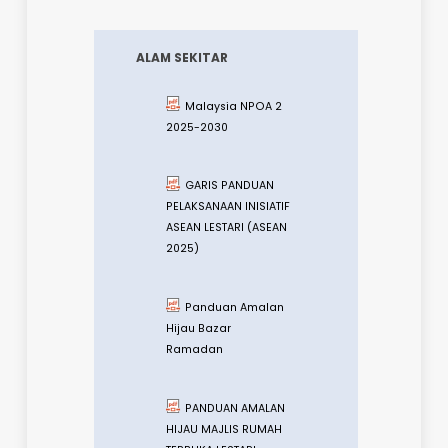
Guideline -
Managing
Biodiversity in the
Landscape
Status
Pelaksanaan Dasar
Kepelbagaian
Biologi Kebangsaan
Dispelling the
Myths
A Common Vision
Of Biodiversity