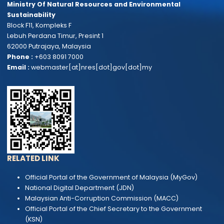
Biosafety Act 2007
The Biosafety Act
of Malaysia 2008
AKTA 678 -AKTA
BIOKESELAMATAN
2007