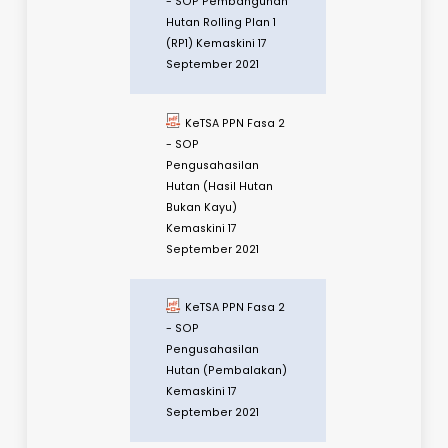
Dasar Perhutanan
Malaysia
Akta
Perdagangan
Antarabangsa
Mengenai Spesies
Terancam 2008
Akta Institut
Penyelidikan
Perhutanan Malaysia
2016
SOP PKP