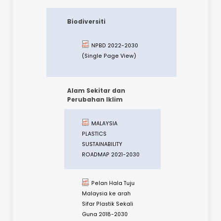
National Policy on
Biological Diversity
2016-2025
Pelan Tindakan
Tanah Gambut
Kebangsaan
Nagoya Protocol
Dasar
Kepelbagaian
Biologi Kebangsaan