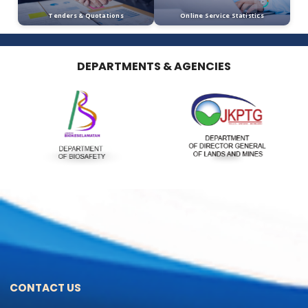
ASEAN LESTARI (ASEAN
2025)
Panduan Amalan
Hijau Bazar
Ramadan
PANDUAN AMALAN
HIJAU MAJLIS RUMAH
TERBUKA LESTARI
Surat Pekeliling
Am Bil 6 Tahun
2024_Strategi
Pelaksanaan
Menghindari Plastik
Sekali Guna