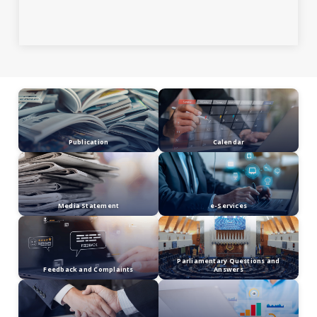
PLASTICS
SUSTAINABILITY
ROADMAP 2021-2030
Pelan Hala Tuju
Malaysia ke arah
Sifar Plastik Sekali
Guna 2018-2030
ALAM SEKITAR
Malaysia NPOA 2
2025-2030
GARIS PANDUAN
PELAKSANAAN INISIATIF