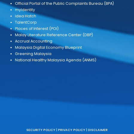
Publication
Calendar
Media Statement
e-Services
Parliamentary Questions and
Feedback and Complaints
Answers
Tenders & Quotations
Online Service Statistics