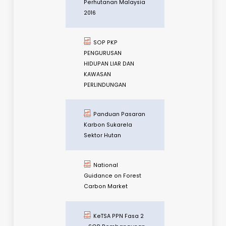
NPBD 2022-2030
(Spread View)
Malaysia Policy
on Forestry
Pelan Strategik
Perhutanan Sosial
2021-2025
Dasar Perhutanan
Malaysia (V20) BM
Malaysia Policy
on Forestry (Ver 20)