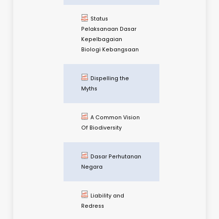
KeTSA PPN Fasa 2
- SOP Perladangan
Hutan Dalam Hutan
Simpanan Kekal
(HSK) Kemaskini 17
September 2021
KeTSA PPN Fasa 3
- SOP
Ekopelancongan
Sumber Asli
Kemaskini 17
September 2021
National Policy on
biological Diversity
2016-2025 Brochure