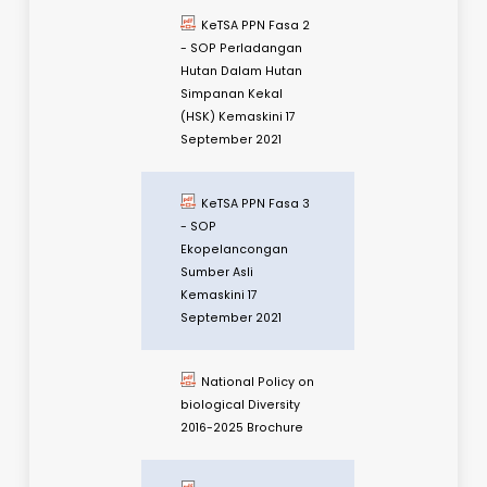
PENGURUSAN
HIDUPAN LIAR DAN
KAWASAN
PERLINDUNGAN
Panduan Pasaran
Karbon Sukarela
Sektor Hutan
National
Guidance on Forest
Carbon Market
KeTSA PPN Fasa 2
- SOP Pembangunan
Hutan Rolling Plan 1
(RP1) Kemaskini 17