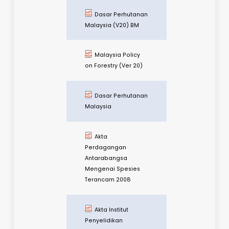
Aktiviti
Perlombongan Dan
Pengeksportan
Bauksit Negeri
Pahang
Dasar Mineral
Negara 2
BIODIVERSITI &
PERHUTANAN
Dasar
Kepelbagaian
Biologi Kebangsaan
(DKBK) 2022-2030